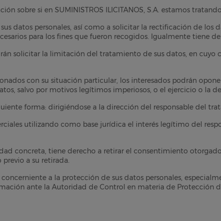
ción sobre si en SUMINISTROS ILICITANOS, S.A. estamos tratando,
s datos personales, así como a solicitar la rectificación de los da
cesarios para los fines que fueron recogidos. Igualmente tiene de
án solicitar la limitación del tratamiento de sus datos, en cuyo
nados con su situación particular, los interesados podrán oponer
tos, salvo por motivos legítimos imperiosos, o el ejercicio o la d
uiente forma: dirigiéndose a la dirección del responsable del tr
iales utilizando como base jurídica el interés legítimo del resp
dad concreta, tiene derecho a retirar el consentimiento otorgado
previo a su retirada.
 concerniente a la protección de sus datos personales, especial
amación ante la Autoridad de Control en materia de Protección d