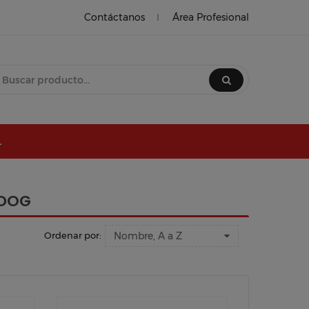
Contáctanos
Área Profesional
L
 DOG
Nombre, A a Z
Ordenar por: